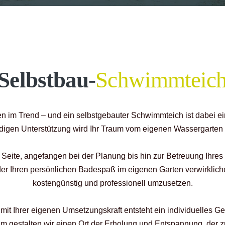
Selbstbau-
Schwimmteic
 im Trend – und ein selbstgebauter Schwimmteich ist dabei ein
digen Unterstützung wird Ihr Traum vom eigenen Wassergarten R
eite, angefangen bei der Planung bis hin zur Betreuung Ihres 
er Ihren persönlichen Badespaß im eigenen Garten verwirkliche
kostengünstig und professionell umzusetzen.
t Ihrer eigenen Umsetzungskraft entsteht ein individuelles Ge
 gestalten wir einen Ort der Erholung und Entspannung, der zug